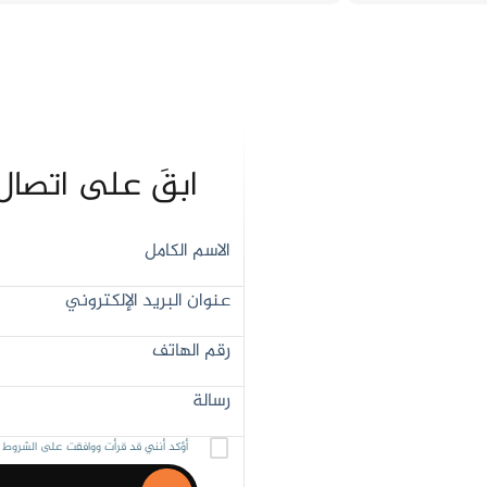
ابقَ على اتصال
أؤكد أنني قد قرأت ووافقت على الشروط وال