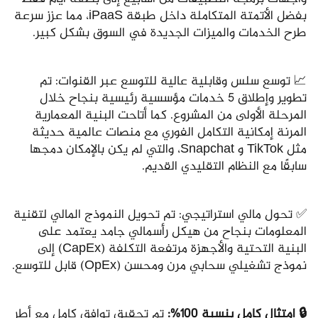
بفضل الأتمتة المتكاملة داخل طبقة iPaaS، مما عزز سرعة
طرح الخدمات والميزات الجديدة في السوق بشكل كبير.
📈 توسع سلس وقابلية عالية للتوسع عبر القنوات: تم
تطوير وإطلاق 5 خدمات مؤسسية رئيسية بنجاح خلال
المرحلة الأولى من المشروع. كما أتاحت البنية المعمارية
المرنة إمكانية التكامل الفوري مع منصات عالمية حديثة
مثل TikTok و Snapchat، والتي لم يكن بالإمكان دمجها
سابقًا مع النظام التقليدي القديم.
✅ تحول مالي استراتيجي: تم تحويل النموذج المالي لتقنية
المعلومات بنجاح من هيكل رأسمالي جامد يعتمد على
البنية التحتية والأجهزة مرتفعة التكلفة (CapEx) إلى
نموذج تشغيلي سحابي مرن ومحسن (OpEx) قابل للتوسع.
🔒 امتثال كامل بنسبة 100%:
تم تحقيق توافق كامل مع أطر