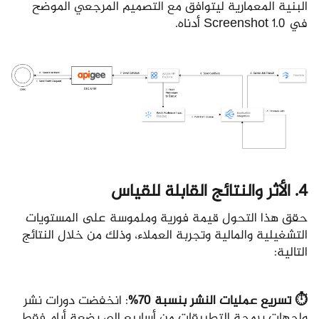
البنية المعمارية ليتوافق مع التصميم المرجعي الموضح
في Screenshot 1.0 أدناه.
4. الأثر والنتائج القابلة للقياس
حقق هذا التحول قيمة فورية وملموسة على المستويات
التشغيلية والمالية وتجربة العملاء، وذلك من خلال النتائج
التالية:
⏱️ تسريع عمليات النشر بنسبة 70%
: انخفضت دورات نشر
واجهات برمجة التطبيقات من أسابيع إلى بضعة أيام فقط